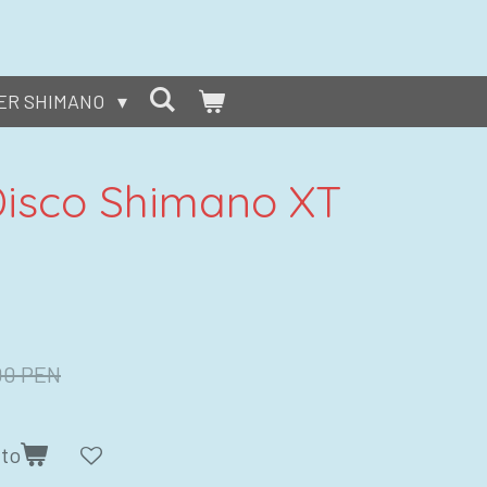
ER SHIMANO
Disco Shimano XT
,00 PEN
ito