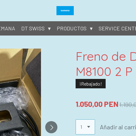
SEMANA
DT SWISS
PRODUCTOS
SERVICE CENT
Freno de 
M8100 2 P
¡Rebajado!
1.050,00 PEN
1.190
Añadir al carr