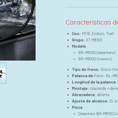
Características d
Uso:
MTB, Enduro, Trail
Grupo:
XT M8100
Modelo
BR-M8120 (delantero)
BR-M8100 (trasero)
Tipo de freno
: Disco-fre
Palanca de
freno: BL-M8
Longitud de la palanca
Montaje
: izquierda + der
Abrazadera
: abierta
Ajuste de alcance:
Sí, 
Pinza
Delantero BR-M8120 (4