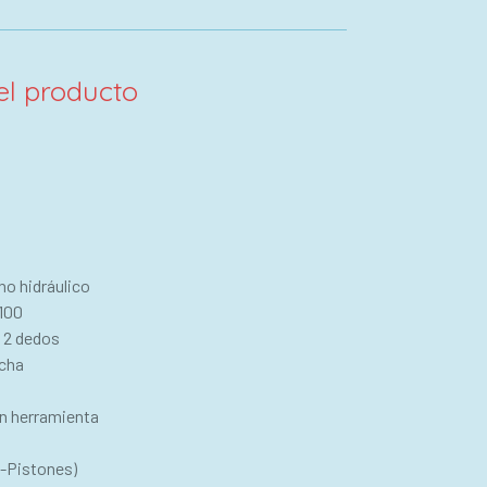
el producto
no hidráulico
100
: 2 dedos
echa
sin herramienta
-Pistones)