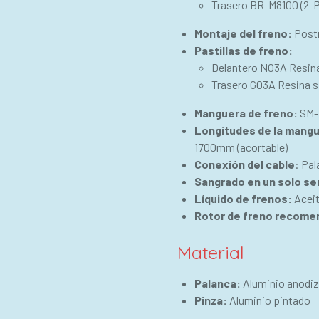
Trasero BR-M8100 (2-P
Montaje del freno:
Post
Pastillas de freno:
Delantero N03A Resina
Trasero G03A Resina s
Manguera de freno:
SM-
Longitudes de la
mangu
1700mm (acortable)
Conexión del cable
: Pal
Sangrado en un solo se
Líquido de frenos:
Aceit
Rotor de freno recom
Material
Palanca:
Aluminio anodi
Pinza:
Aluminio pintado