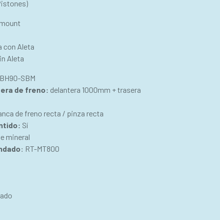
istones)
mount
 con Aleta
in Aleta
BH90-SBM
era de freno:
delantera 1000mm + trasera
anca de freno recta / pinza recta
ntido:
Sí
e mineral
endado
: RT-MT800
zado