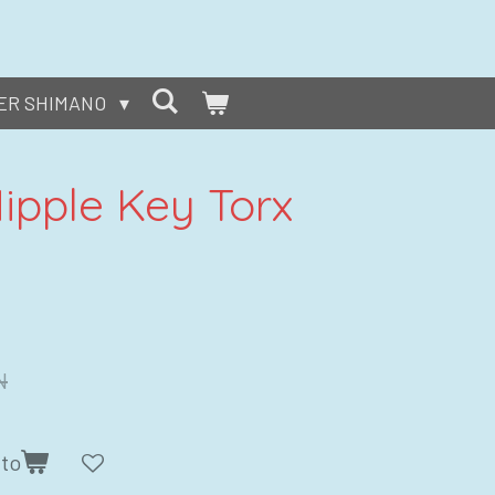
ER SHIMANO
ipple Key Torx
N
ito