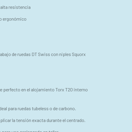
alta resistencia
o ergonómico
rabajo de ruedas DT Swiss con niples Squorx
e perfecto en el alojamiento Torx T20 interno
, ideal para ruedas tubeless o de carbono.
licar la tensión exacta durante el centrado.
ara uso prolongado en taller.