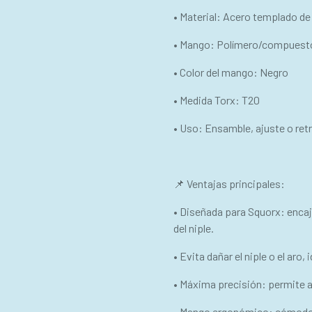
• Material: Acero templado de 
• Mango: Polímero/compuest
• Color del mango: Negro
• Medida Torx: T20
• Uso: Ensamble, ajuste o ret
📌 Ventajas principales:
• Diseñada para Squorx: encaj
del niple.
• Evita dañar el niple o el aro
• Máxima precisión: permite ap
• Mango ergonómico: cómodo p