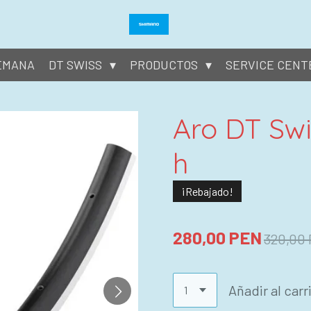
SEMANA
DT SWISS
PRODUCTOS
SERVICE CENT
Aro DT Swi
h
¡Rebajado!
280,00 PEN
320,00
Añadir al carr