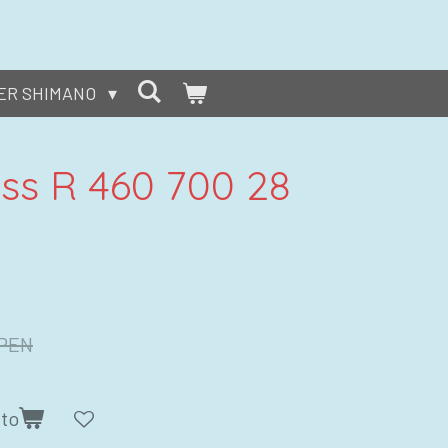
ER SHIMANO
ss R 460 700 28
 PEN
ito