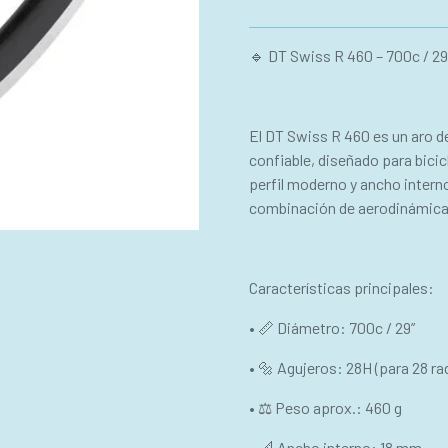
🔹 DT Swiss R 460 – 700c / 29
El DT Swiss R 460 es un aro de 
confiable, diseñado para bicic
perfil moderno y ancho inter
combinación de aerodinámica, 
Características principales:
• 📏 Diámetro: 700c / 29”
• 🔩 Agujeros: 28H (para 28 ra
• ⚖ Peso aprox.: 460 g
• 📐 Ancho interno: 18 mm