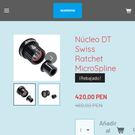
Ir
al
contenido
principal
Núcleo DT
Swiss
Ratchet
MicroSpline
¡Rebajado!
420,00 PEN
460,00 PEN
Añadir
al