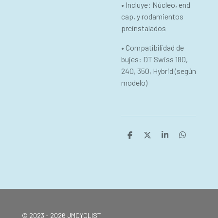
• Incluye: Núcleo, end
cap, y rodamientos
preinstalados
• Compatibilidad de
bujes: DT Swiss 180,
240, 350, Hybrid (según
modelo)
C
C
C
C
o
o
o
o
m
m
m
m
p
p
p
p
a
a
a
a
r
r
r
r
t
t
t
t
i
i
i
i
r
r
r
r
© 2023 - 2026 JMCYCLIST