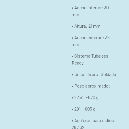
• Ancho interno: 30
mm
• Altura: 21 mm
• Ancho externo: 35
mm
• Sistema Tubeless
Ready
• Unión de aro: Soldada
• Peso aproximado:
• 27.5”: ~570 g
• 29”: ~605 g
• Agujeros para radios:
28 / 32