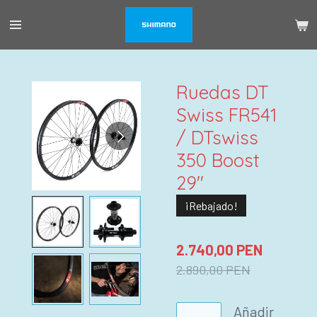
Ir
al
contenido
principal
Ruedas DT
Swiss FR541
/ DTswiss
350 Boost
29"
¡Rebajado!
2.740,00 PEN
2.890,00 PEN
Añadir