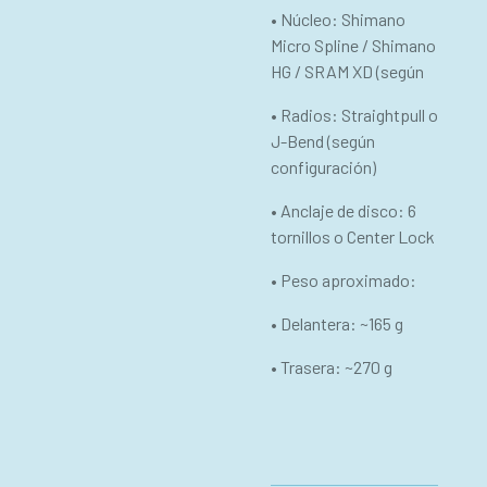
• Núcleo: Shimano
Micro Spline / Shimano
HG / SRAM XD (según
• Radios: Straightpull o
J-Bend (según
configuración)
• Anclaje de disco: 6
tornillos o Center Lock
• Peso aproximado:
• Delantera: ~165 g
• Trasera: ~270 g