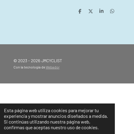
C
C
C
C
o
o
o
o
m
m
m
m
p
p
p
p
a
a
a
a
r
r
r
r
t
t
t
t
i
i
i
i
r
r
r
r
© 2023 - 2026 JMCYCLIST
Con la tecnología de
Webador
Esta página web utiliza cookies para mejorar tu
experiencia y mostrar anuncios diseñados a medida.
Si continúas utilizando nuestra página web,
confirmas que aceptas nuestro uso de cookies.