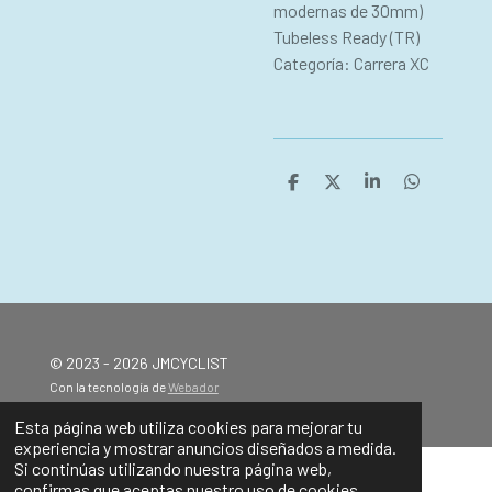
modernas de 30mm)
Tubeless Ready (TR)
Categoría: Carrera XC
C
C
C
C
o
o
o
o
m
m
m
m
p
p
p
p
a
a
a
a
r
r
r
r
t
t
t
t
i
i
i
i
r
r
r
r
© 2023 - 2026 JMCYCLIST
Con la tecnología de
Webador
Esta página web utiliza cookies para mejorar tu
experiencia y mostrar anuncios diseñados a medida.
Si continúas utilizando nuestra página web,
confirmas que aceptas nuestro uso de cookies.