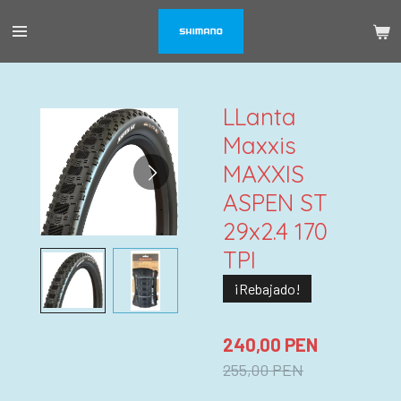
Ir
al
contenido
principal
LLanta
Maxxis
MAXXIS
ASPEN ST
29x2.4 170
TPI
¡Rebajado!
240,00 PEN
255,00 PEN