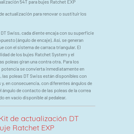
tualización 54T para bujes Ratchet EXP
 de actualización para renovar o sustituir los
DT Swiss, cada diente encaja con su superficie
 opuesto (ángulo de encaje). Así, se generan
 con el sistema de carraca triangular. El
ilidad de los bujes Ratchet System y el
s poleas giran una contra otra. Para los
la potencia se convierta inmediatamente en
lo, las poleas DT Swiss están disponibles con
 y, en consecuencia, con diferentes ángulos de
 ángulo de contacto de las poleas de la correa
do en vacío disponible al pedalear.
 Kit de actualización DT
uje Ratchet EXP