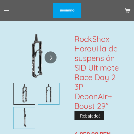
Ir
al
contenido
principal
RockShox
Horquilla de
suspensión
SID Ultimate
Race Day 2
3P
DebonAir+
Boost 29"
¡Rebajado!