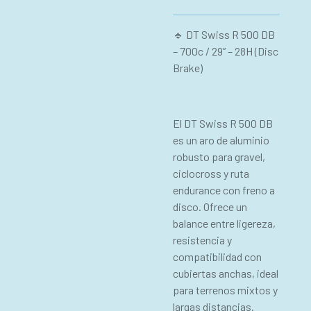
🔹 DT Swiss R 500 DB
– 700c / 29” – 28H (Disc
Brake)
El DT Swiss R 500 DB
es un aro de aluminio
robusto para gravel,
ciclocross y ruta
endurance con freno a
disco. Ofrece un
balance entre ligereza,
resistencia y
compatibilidad con
cubiertas anchas, ideal
para terrenos mixtos y
largas distancias.