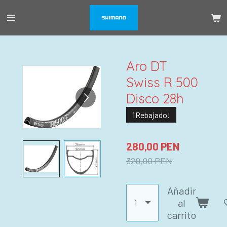
Ir
al
contenido
principal
Aro DT
Swiss R 500
Disco 28h
¡Rebajado!
280,00 PEN
320,00 PEN
Añadir
al
carrito