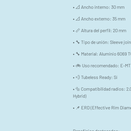
• 📐 Ancho interno: 30 mm
• 📐 Ancho externo: 35 mm
• 📏 Altura del perfil: 20 mm
• 🔧 Tipo de unión: Sleeve joi
• 🔧 Material: Aluminio 6069 T
• 🚲 Uso recomendado: E-MTB
• 💨 Tubeless Ready: Sí
• 🔩 Compatibilidad radios: 
Hybrid)
• 📌 ERD (Effective Rim Diam
Beneficios destacados: