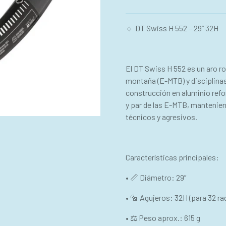
🔹 DT Swiss H 552 – 29” 32H
El DT Swiss H 552 es un aro r
montaña (E-MTB) y disciplina
construcción en aluminio refo
y par de las E-MTB, manteniend
técnicos y agresivos.
Características principales:
• 📏 Diámetro: 29”
• 🔩 Agujeros: 32H (para 32 ra
• ⚖ Peso aprox.: 615 g