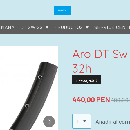
SEMANA
DT SWISS
PRODUCTOS
SERVICE CENT
Aro DT Swi
32h
¡Rebajado!
440,00 PEN
480,00
Añadir al carr