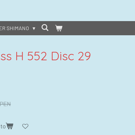
ER SHIMANO
ss H 552 Disc 29
 PEN
ito